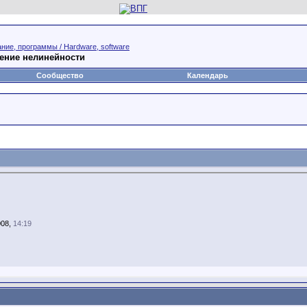
ние, программы / Hardware, software
ление нелинейности
Сообщество
Календарь
008,
14:19