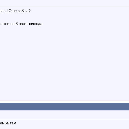
ны в LO не забыл?
етов не бывает никогда.
ромба там