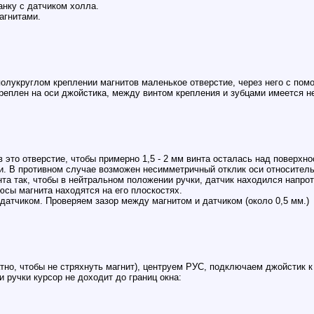
анку с датчиком холла.
агнитами.
 полукруглом креплении магнитов маленькое отверстие, через него с по
акреплен на оси джойстика, между винтом крепления и зубцами имеется н
в это отверстие, чтобы примерно 1,5 - 2 мм винта осталась над поверх
и. В противном случае возможен несимметричный отклик оси относитель
та так, чтобы в нейтральном положении ручки, датчик находился напрот
юсы магнита находятся на его плоскостях.
 датчиком. Проверяем зазор между магнитом и датчиком (около 0,5 мм.)
атно, чтобы не стряхнуть магнит), центруем РУС, подключаем джойстик 
 ручки курсор не доходит до границ окна: