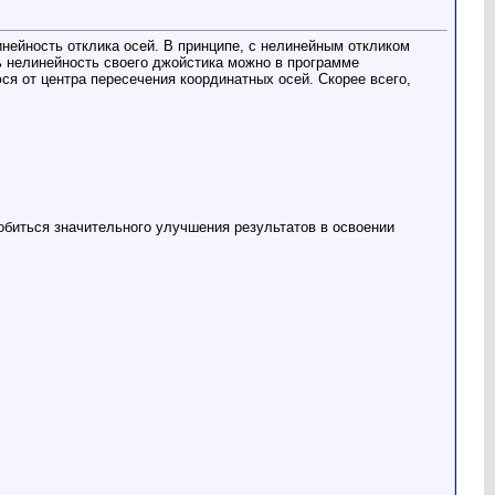
инейность отклика осей. В принципе, с нелинейным откликом
ть нелинейность своего джойстика можно в программе
я от центра пересечения координатных осей. Скорее всего,
обиться значительного улучшения результатов в освоении