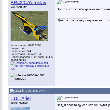
BR=30=Yaroslav
VAT "Berkuts"
Про то, что у тебя кривые настрое
__________________
Для летчиков двух одинаковых пол
Регистрация: 20.01.2008
Возраст: 45
Сообщений: 744
Вы сказали Спасибо: 848
Поблагодарили 1,829 раз(а) в 435
сообщениях
17.09.2008, 22:34
=15=Ariel
Junior Member
Нет),я просто думал что не будет 