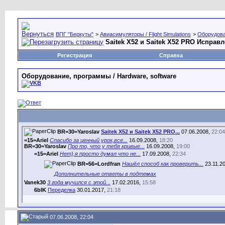
ВПГ "Беркуты"
>
Авиасимуляторы / Flight Simulations
>
Оборудова
Saitek X52 и Saitek X52 PRO Исправ
Регистрация
Справка
Оборудование, программы / Hardware, software
BR=30=Yaroslav
Saitek X52 и Saitek X52 PRO...
07.06.2008,
22:04
=15=Ariel
Спасибо за ценный урок,все...
16.09.2008,
18:20
BR=30=Yaroslav
Про то, что у тебя кривые...
16.09.2008,
19:00
=15=Ariel
Нет),я просто думал что не...
17.09.2008,
22:34
BR=56=Lordfran
Нашёл способ как проверить...
23.11.2
Дополнительные ответы в подтемах
Vanek30
3 года мучился с этой...
17.02.2016,
15:58
6bIK
Переделка
30.01.2017,
21:18
07.06.2008, 22:04