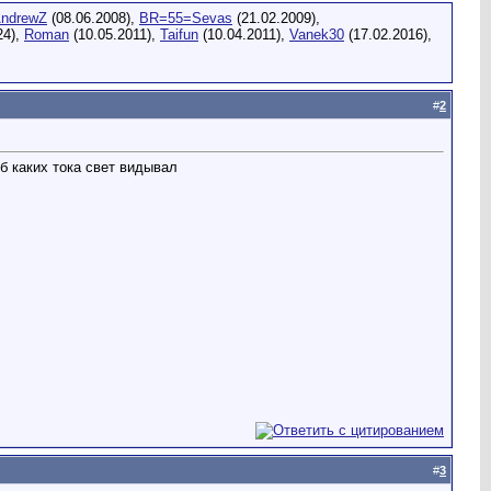
ndrewZ
(08.06.2008),
BR=55=Sevas
(21.02.2009),
24),
Roman
(10.05.2011),
Taifun
(10.04.2011),
Vanek30
(17.02.2016),
#
2
мб каких тока свет видывал
#
3