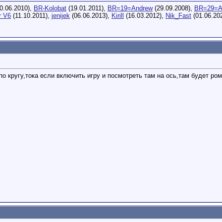
0.06.2010),
BR-Kolobat
(19.01.2011),
BR=19=Andrew
(29.09.2008),
BR=29=A
r V6
(11.10.2011),
jenijek
(06.06.2013),
Kirill
(16.03.2012),
Nik_Fast
(01.06.20
по кругу,тока если включить игру и посмотреть там на ось,там будет ро