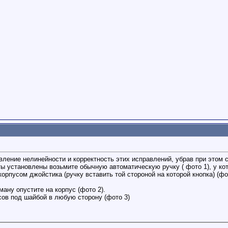
ление нелинейности и корректность этих исправлений, убрав при этом с
ты установлены возьмите обычную автоматическую ручку ( фото 1), у ко
корпусом джойстика (ручку вставить той стороной на которой кнопка) (фо
ману опустите на корпус (фото 2).
сов под шайбой в любую сторону (фото 3)