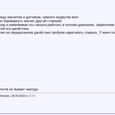
жду магнитом и датчиком, немного выкрутив винт.
о перевернуть магнит другой стороной.
зор и изменяемая ось начала работать в полном диапазоне, закрепляем 
угой оси джойстика.
 уже на переделанном джойстике пробуем нарисовать спираль. У меня по
етов не бывает никогда.
roslav; 26.04.2010 в
03:05
.