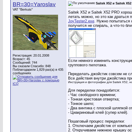
BR=30=Yaroslav
Saitek X52 и Saitek 
VAT "Berkuts"
Saitek X52 и Saitek X52 PRO хорош
летать можно, но это как драться 
JoyTester2.exe
. Нужно попытаться 
получится не спираль, а что-то бли
Регистрация: 20.01.2008
Возраст: 45
Если немного изменить конструкци
Сообщений: 744
группового пилотажа.
Вы сказали Спасибо: 848
Поблагодарили 1,829 раз(а) в 435
сообщениях
Переделать джойстик совсем не сл
Все действия внутри джойстика пр
Инструкция и фотографии для Saitek X52, н
Для переделки понадобится:
- Час свободного времени;
- Тонкая крестовая отвертка;
- Тонкое шило;
- Два винтика с плоской шляпкой о
- Циакриновый клей (супер клей).
Пошаговый процесс переделки:
1. Отключаем джойстик от компьют
2. Откручиваем нижнюю крышку ос