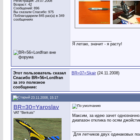
Регистрация: 29.07.2008
Возраст: 42
Сообщений: 896
Вы сказали Спасибо: 975
Поблагодарили 845 раз(а) в 349
сообщениях
__________________
Я летаю, значит - я расту!
Этот пользователь сказал
BR=07=Skair
(24.11.2008)
Спасибо BR=56=Lordfran
за это полезное
сообщение:
23.11.2008, 15:17
BR=30=Yaroslav
VAT "Berkuts"
Максим, за идею зачет однозначно
диапазон отклика по осям джойсти
__________________
Для летчиков двух одинаковых пол