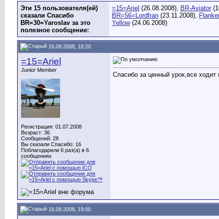
Эти 15 пользователя(ей)
=15=Ariel
(26.08.2008),
BR-Aviator
(1
сказали Спасибо
BR=56=Lordfran
(23.11.2008),
Flanke
BR=30=Yaroslav за это
Yellow
(24.06.2008)
полезное сообщение:
16.09.2008, 18:20
=15=Ariel
Junior Member
Спасибо за ценный урок,все ходит 
Регистрация: 01.07.2008
Возраст: 36
Сообщений: 28
Вы сказали Спасибо: 16
Поблагодарили 6 раз(а) в 6
сообщениях
16.09.2008, 19:00