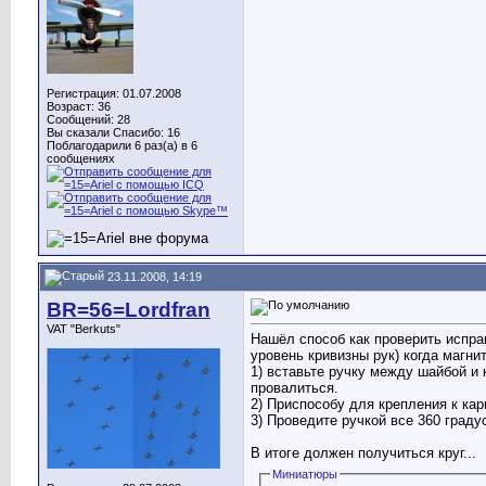
Регистрация: 01.07.2008
Возраст: 36
Сообщений: 28
Вы сказали Спасибо: 16
Поблагодарили 6 раз(а) в 6
сообщениях
23.11.2008, 14:19
BR=56=Lordfran
VAT "Berkuts"
Нашёл способ как проверить исправ
уровень кривизны рук) когда магни
1) вставьте ручку между шайбой и 
провалиться.
2) Приспособу для крепления к кар
3) Проведите ручкой все 360 граду
В итоге должен получиться круг...
Миниатюры