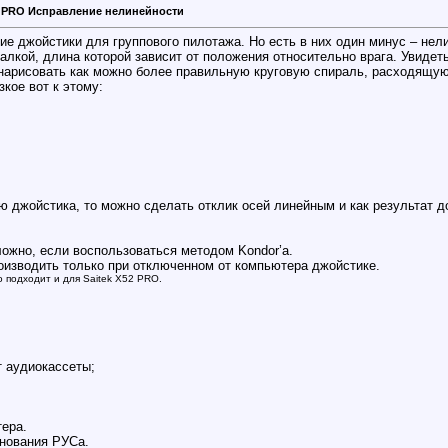
X52 PRO Исправление нелинейности
ие джойстики для группового пилотажа. Но есть в них один минус – нел
палкой, длина которой зависит от положения относительно врага. Увиде
нарисовать как можно более правильную круговую спираль, расходящуюс
зкое вот к этому:
ю джойстика, то можно сделать отклик осей линейным и как результат д
ожно, если воспользоваться методом Kondor’а.
оизводить только при отключенном от компьютера джойстике.
о подходит и для Saitek X52 PRO.
т аудиокассеты;
ера.
нования РУСа.