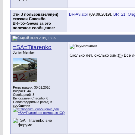
Эти 3 пользователя(ей)
BR-Aviator
(09.09.2019),
BR=21=Ole
сказали Спасибо
BR=55=Sevas за это
полезное сообщение:
04.09.2019, 18:25
=SA=Titarenko
Junior Member
Сколько лет, сколько зим:)))) Всё 
Регистрация: 30.01.2010
Возраст: 44
Сообщений: 3
Вы сказали Спасибо: 0
Поблагодарили 3 раз(а) в 1
сообщении