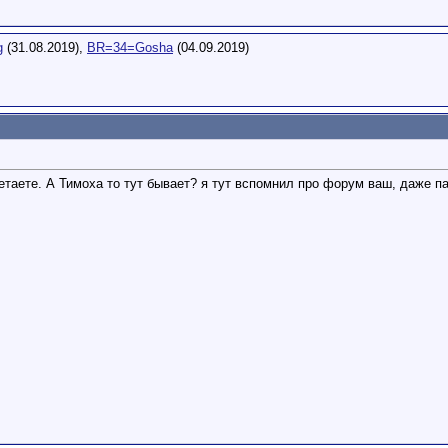
g
(31.08.2019),
BR=34=Gosha
(04.09.2019)
летаете. А Тимоха то тут бывает?
я тут вспомнил про форум ваш, даже пар