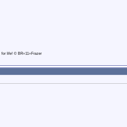
is for life! © BR=11=Frazer