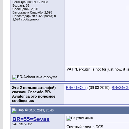
Регистрация: 09.12.2008
Возраст: 32
Сообщений: 2,311
Вы сказали Спасибо: 2,598
Поблагодарили 4,422 раз(а) в
1,574 сообщениях
__________________
VAT "Berkuts" is not for just now, it 
Эти 2 пользователя(ей)
BR=21=Oleg
(09.03.2019),
BR=34=G
сказали Спасибо BR-
Aviator за это полезное
сообщение:
30.08.2019, 23:46
BR=55=Sevas
VAT "Berkuts"
Спутный след в DCS