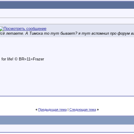
)) Всё летаете. А Тимоха то тут бывает?
я тут вспомнил про форум ваш
is for life! © BR=11=Frazer
«
Предыдущая тема
|
Следующая тема
»