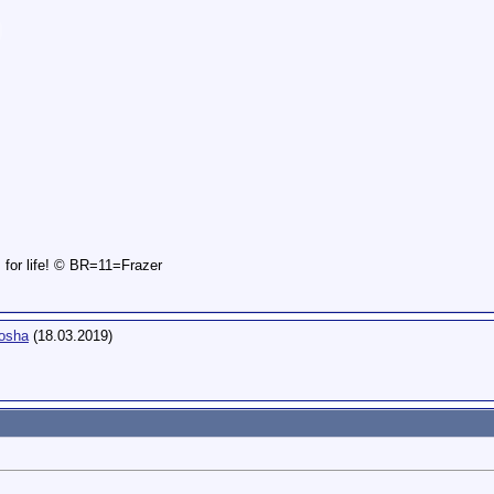
is for life! © BR=11=Frazer
osha
(18.03.2019)