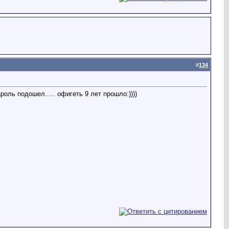
#
134
оль подошел..... офигеть 9 лет прошло:))))