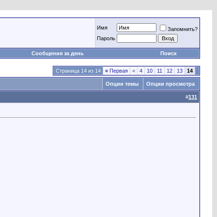
Имя
Запомнить?
Пароль
Сообщения за день
Поиск
Страница 14 из 14
«
Первая
<
4
10
11
12
13
14
Опции темы
Опции просмотра
#
131