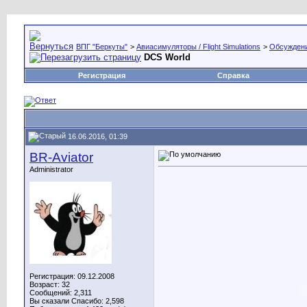
ВПГ "Беркуты"
>
Авиасимуляторы / Flight Simulations
>
Обсуждени
DCS World
Регистрация
Справка
16.06.2016, 01:39
BR-Aviator
Administrator
Регистрация: 09.12.2008
Возраст: 32
Сообщений: 2,311
Вы сказали Спасибо: 2,598