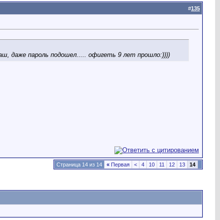
#
135
, даже пароль подошел..... офигеть 9 лет прошло:))))
Страница 14 из 14
«
Первая
<
4
10
11
12
13
14