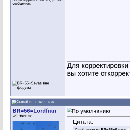
Поблагодарили 2,088 раз(а) в 586
сообщениях
________________
Для корректировки
вы хотите откоррек
19.11.2020, 16:40
BR=56=Lordfran
VAT "Berkuts"
Цитата:
Сообщение от
BR=55=Sevas