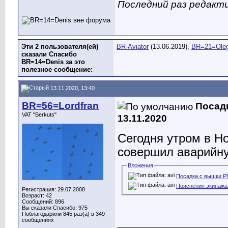
Последний раз редакти
Эти 2 пользователя(ей)
BR-Aviator
(13.06.2019),
BR=21=Ole
сказали Спасибо
BR=14=Denis за это
полезное сообщение:
13.11.2020, 13:40
BR=56=Lordfran
Посад
VAT "Berkuts"
13.11.2020
Сегодня утром в Н
совершил аварийну
Вложения
Посадка с вышки РП
Пояснения экипажа.
Регистрация: 29.07.2008
Возраст: 42
Сообщений: 896
Вы сказали Спасибо: 975
Поблагодарили 845 раз(а) в 349
________________
сообщениях