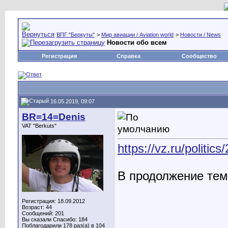
ВПГ "Беркуты"
>
Мир авиации / Aviation world
>
Новости / News
Новости обо всем
Регистрация
Справка
Сообщество
16.05.2019, 09:07
BR=14=Denis
VAT "Berkuts"
https://vz.ru/politic
В продолжение тем
Регистрация: 18.09.2012
Возраст: 44
Сообщений: 201
Вы сказали Спасибо: 184
Поблагодарили 178 раз(а) в 104