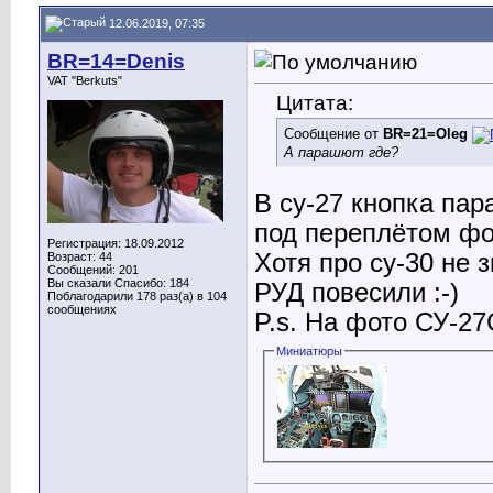
12.06.2019, 07:35
BR=14=Denis
VAT "Berkuts"
Цитата:
Сообщение от
BR=21=Oleg
А парашют где?
В су-27 кнопка па
под переплётом фо
Регистрация: 18.09.2012
Хотя про су-30 не 
Возраст: 44
Сообщений: 201
Вы сказали Спасибо: 184
РУД повесили :-)
Поблагодарили 178 раз(а) в 104
сообщениях
P.s. На фото СУ-2
Миниатюры