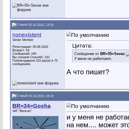
25.10.2010, 13:20
nonexistent
Senior Member
Цитата:
Регистрация: 30.06.2010
Возраст: 54
Сообщение от
BR=55=Sevas
Сообщений: 194
Вы сказали Спасибо: 142
У меня не работает.
Поблагодарили 222 раз(а) в 75
сообщениях
А что пишет?
25.10.2010, 18:19
BR=34=Gosha
VAT "Berkuts"
и у меня не работае
на нем.... может эт