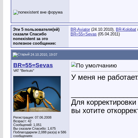
Эти 5 пользователя(ей)
BR-Aviator
(24.10.2010),
BR-Kolobat
сказали Спасибо
BR=55=Sevas
(05.04.2011)
nonexistent за это
полезное сообщение:
24.10.2010, 19:07
BR=55=Sevas
VAT "Berkuts"
У меня не работает
________________
Для корректировки
вы хотите откоррек
Регистрация: 07.06.2008
Возраст: 42
Сообщений: 1,051
Вы сказали Спасибо: 1,675
Поблагодарили 2,088 раз(а) в 586
сообщениях