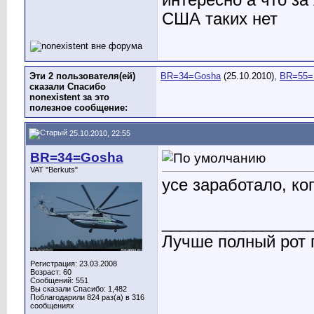
интересно а что з
США таких нет
Эти 2 пользователя(ей)
BR=34=Gosha
(25.10.2010),
BR=55=
сказали Спасибо
nonexistent за это
полезное сообщение:
25.10.2010, 22:55
BR=34=Gosha
VAT "Berkuts"
усе заработало, ко
________________
Лучше полный рот п
Регистрация: 23.03.2008
Возраст: 60
Сообщений: 551
Вы сказали Спасибо: 1,482
Поблагодарили 824 раз(а) в 316
сообщениях