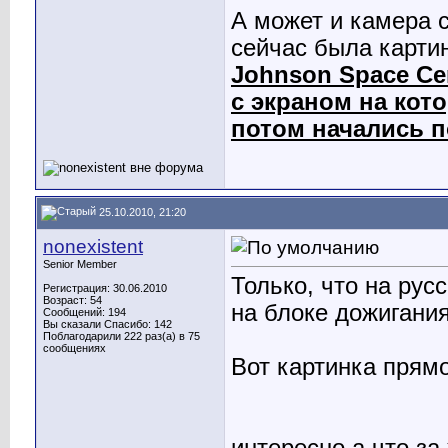
А может и камера 
сейчас была карти
Johnson Space Ce
с экраном на кот
потом начались 
25.10.2010, 21:20
nonexistent
Senior Member
Только, что на рус
Регистрация: 30.06.2010
Возраст: 54
на блоке дожигания
Сообщений: 194
Вы сказали Спасибо: 142
Поблагодарили 222 раз(а) в 75
сообщениях
Вот картинка прям