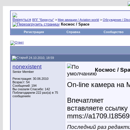
ВПГ "Беркуты"
>
Мир авиации / Aviation world
>
Обсуждение / Disc
Космос / Space
Регистрация
Справка
Сообщество
24.10.2010, 18:59
nonexistent
Космос / Sp
Senior Member
Регистрация: 30.06.2010
Возраст: 54
On-line камера на
Сообщений: 194
Вы сказали Спасибо: 142
Поблагодарили 222 раз(а) в 75
сообщениях
Впечатляет
вставляете ссылку 
mms://a1709.l18569
Последний раз редакти