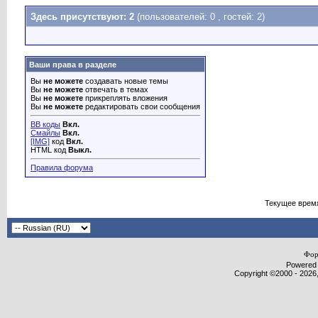
Здесь присутствуют: 2
(пользователей: 0 , гостей: 2)
Ваши права в разделе
Вы
не можете
создавать новые темы
Вы
не можете
отвечать в темах
Вы
не можете
прикреплять вложения
Вы
не можете
редактировать свои сообщения
BB коды
Вкл.
Смайлы
Вкл.
[IMG]
код
Вкл.
HTML код
Выкл.
Правила форума
Текущее врем
Фор
Powered b
Copyright ©2000 - 2026,