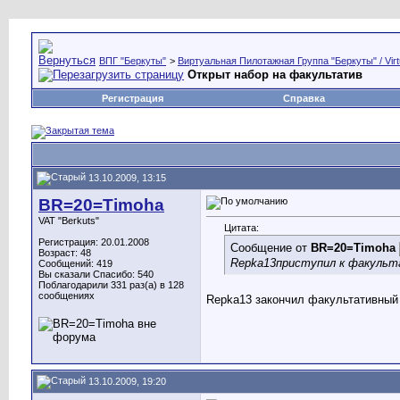
ВПГ "Беркуты"
>
Виртуальная Пилотажная Группа "Беркуты" / Virtu
Открыт набор на факультатив
Регистрация
Справка
13.10.2009, 13:15
BR=20=Timoha
VAT "Berkuts"
Цитата:
Регистрация: 20.01.2008
Сообщение от
BR=20=Timoha
Возраст: 48
Repka13
приступил к факульт
Сообщений: 419
Вы сказали Спасибо: 540
Поблагодарили 331 раз(а) в 128
сообщениях
Repka13
закончил факультативный 
13.10.2009, 19:20