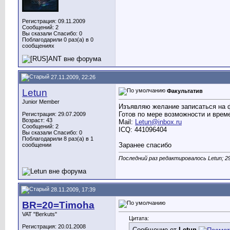
Регистрация: 09.11.2009
Сообщений: 2
Вы сказали Спасибо: 0
Поблагодарили 0 раз(а) в 0
сообщениях
27.11.2009, 22:26
Letun
Факультатив
Junior Member
Изъявляю желание записаться на 
Готов по мере возможности и врем
Регистрация: 29.07.2009
Возраст: 43
Mail:
Letun@inbox.ru
Сообщений: 2
ICQ: 441096404
Вы сказали Спасибо: 0
Поблагодарили 8 раз(а) в 1
Заранее спасибо
сообщении
Последний раз редактировалось Letun; 29
28.11.2009, 17:39
BR=20=Timoha
VAT "Berkuts"
Цитата:
Регистрация: 20.01.2008
Сообщение от
Letun