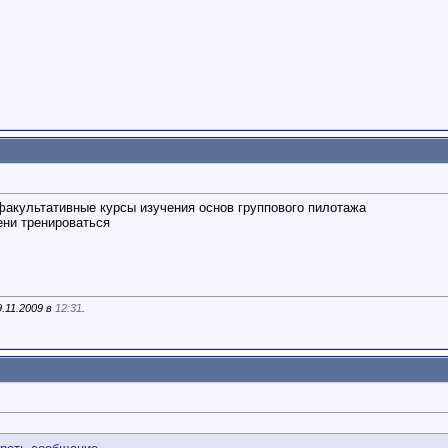
факультативные курсы изучения основ группового пилотажа
ени тренироваться
.11.2009 в
12:31
.