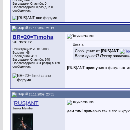
Сообщений: 2
Вы сказали Спасибо: 0
Поблагодарили 0 раз(а) в 0
сообщениях
12.11.2009, 21:13
BR=20=Timoha
VAT "Berkuts"
Цитата:
Регистрация: 20.01.2008
Сообщение от
[RUS]ANT
Возраст: 48
Всем привеТ! Прошу записать
Сообщений: 419
Вы сказали Спасибо: 540
Поблагодарили 331 раз(а) в 128
сообщениях
[RUS]ANT
приступил к факультати
13.11.2009, 23:31
[RUS]ANT
Junior Member
дам тим! примерно так я его и круч