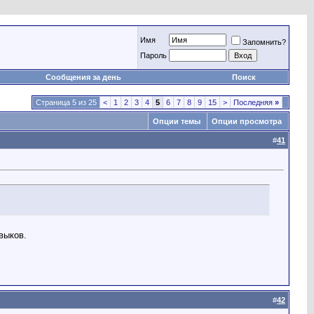
Имя
Запомнить?
Пароль
Сообщения за день
Поиск
Страница 5 из 25
<
1
2
3
4
5
6
7
8
9
15
>
Последняя
»
Опции темы
Опции просмотра
#
41
выков.
#
42