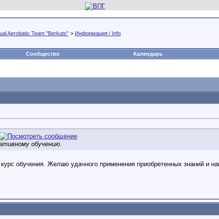
al Aerobatic Team "Berkuts"
>
Информация / Info
Сообщество
Календарь
ативному обучению.
курс обучения. Желаю удачного применения приобретенных знаний и на