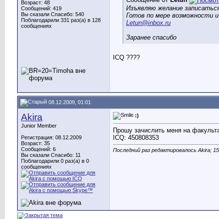
Возраст: 48
Изъявляю желание записатьс
Сообщений: 419
Вы сказали Спасибо: 540
Готов по мере возможности 
Поблагодарили 331 раз(а) в 128
Letun@inbox.ru
сообщениях
Заранее спасибо
ICQ ????
08.12.2009, 01:01
Akira
:)
Junior Member
Прошу зачислить меня на факульт
ICQ: 450808353
Регистрация: 08.12.2009
Возраст: 35
Сообщений: 6
Последний раз редактировалось Akira; 15
Вы сказали Спасибо: 11
Поблагодарили 0 раз(а) в 0
сообщениях