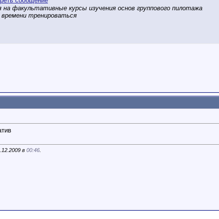
я на факультативные курсы изучения основ группового пилотажа
и времени тренироваться
атив
.12.2009 в
00:46
.