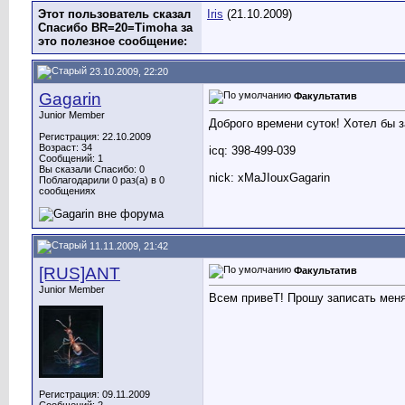
Этот пользователь сказал
Iris
(21.10.2009)
Спасибо BR=20=Timoha за
это полезное сообщение:
23.10.2009, 22:20
Gagarin
Факультатив
Junior Member
Доброго времени суток! Хотел бы з
Регистрация: 22.10.2009
Возраст: 34
icq: 398-499-039
Сообщений: 1
Вы сказали Спасибо: 0
nick: xMaJIouxGagarin
Поблагодарили 0 раз(а) в 0
сообщениях
11.11.2009, 21:42
[RUS]ANT
Факультатив
Junior Member
Всем привеТ! Прошу записать меня
Регистрация: 09.11.2009