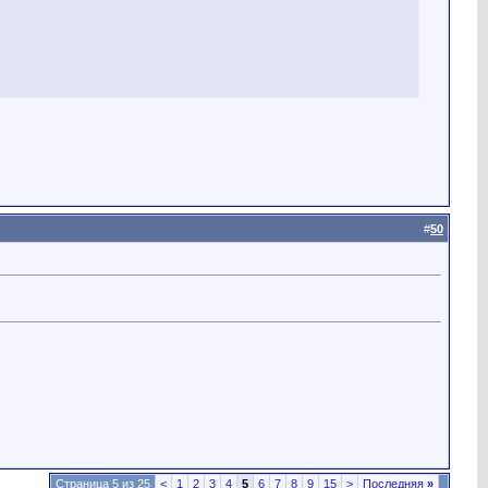
#
50
Страница 5 из 25
<
1
2
3
4
5
6
7
8
9
15
>
Последняя
»