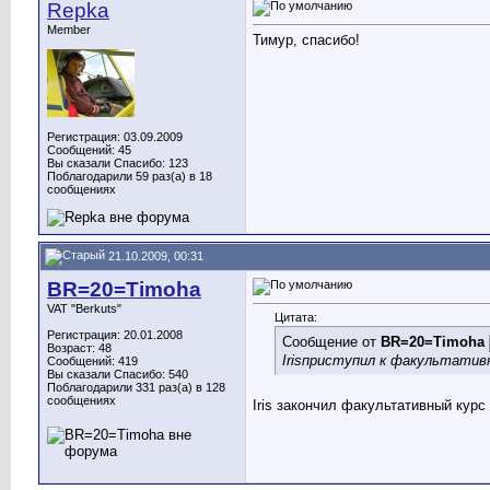
Repka
Member
Тимур, спасибо!
Регистрация: 03.09.2009
Сообщений: 45
Вы сказали Спасибо: 123
Поблагодарили 59 раз(а) в 18
сообщениях
21.10.2009, 00:31
BR=20=Timoha
VAT "Berkuts"
Цитата:
Регистрация: 20.01.2008
Сообщение от
BR=20=Timoha
Возраст: 48
Iris
приступил к факультатив
Сообщений: 419
Вы сказали Спасибо: 540
Поблагодарили 331 раз(а) в 128
сообщениях
Iris
закончил факультативный курс