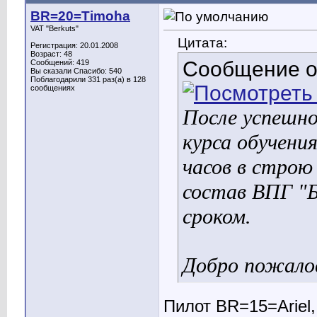
BR=20=Timoha
VAT "Berkuts"
Цитата:
Регистрация: 20.01.2008
Возраст: 48
Сообщение 
Сообщений: 419
Вы сказали Спасибо: 540
Поблагодарили 331 раз(а) в 128
сообщениях
После успешн
курса обучени
часов в стро
состав ВПГ "
сроком.
Добро пожало
Пилот BR=15=Ariel