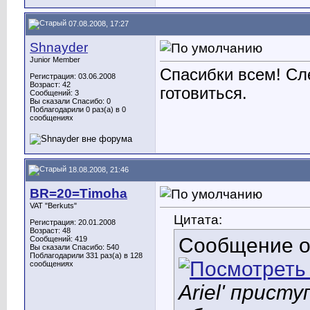
07.08.2008, 17:27
Shnayder
Junior Member
Спасибки всем! Сл
Регистрация: 03.06.2008
Возраст: 42
готовиться.
Сообщений: 3
Вы сказали Спасибо: 0
Поблагодарили 0 раз(а) в 0
сообщениях
18.08.2008, 21:46
BR=20=Timoha
VAT "Berkuts"
Цитата:
Регистрация: 20.01.2008
Возраст: 48
Сообщение 
Сообщений: 419
Вы сказали Спасибо: 540
Поблагодарили 331 раз(а) в 128
сообщениях
Ariel' прист