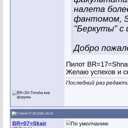
налета боле
фантомом, S
"Беркуты" с
Добро пожал
Пилот BR=17=Shnay
Желаю успехов и с
Последний раз редакти
07.08.2008, 00:01
BR=07=Skair