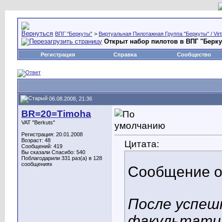
ВПГ "Беркуты"
>
Виртуальная Пилотажная Группа "Беркуты" / Virtu
Открыт набор пилотов в ВПГ "Берк
Регистрация
Справка
Сообщество
06.08.2008, 21:36
BR=20=Timoha
VAT "Berkuts"
Регистрация: 20.01.2008
Возраст: 48
Цитата:
Сообщений: 419
Вы сказали Спасибо: 540
Поблагодарили 331 раз(а) в 128
сообщениях
Сообщение 
После успеш
факультатив