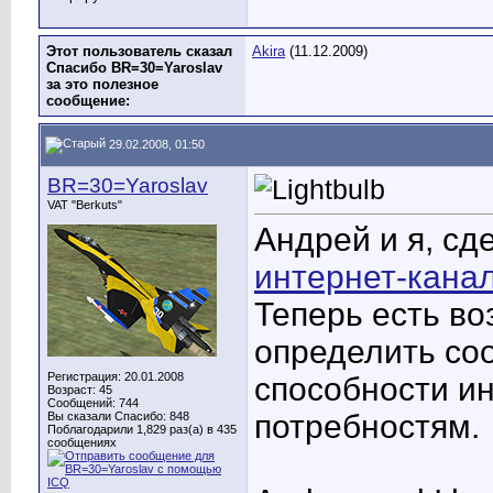
Дополнительные ответы в подтемах
Akira
Не знаю к месту или нет...,...
08.12.2009,
01:24
Этот пользователь сказал
Akira
(11.12.2009)
BR=55=Sevas
Уже обсуждали...
08.12.2009,
10:43
Спасибо BR=30=Yaroslav
за это полезное
сообщение:
29.02.2008, 01:50
BR=30=Yaroslav
VAT "Berkuts"
Андрей и я, с
интернет-кана
Теперь есть в
определить со
Регистрация: 20.01.2008
способности и
Возраст: 45
Сообщений: 744
потребностям.
Вы сказали Спасибо: 848
Поблагодарили 1,829 раз(а) в 435
сообщениях