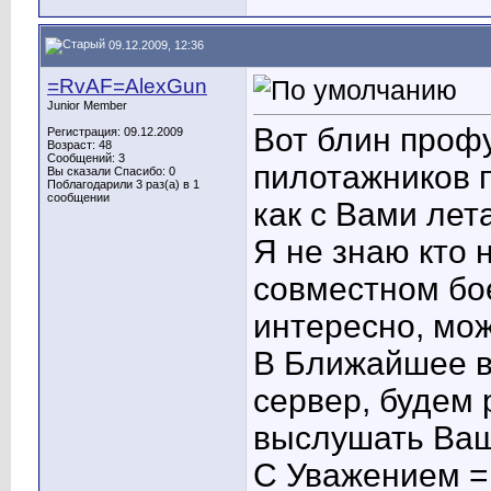
09.12.2009, 12:36
=RvAF=AlexGun
Junior Member
Вот блин профу
Регистрация: 09.12.2009
Возраст: 48
Сообщений: 3
пилотажников п
Вы сказали Спасибо: 0
Поблагодарили 3 раз(а) в 1
сообщении
как с Вами лет
Я не знаю кто 
совместном бо
интересно, мож
В Ближайшее в
сервер, будем 
выслушать Ваш
С Уважением =