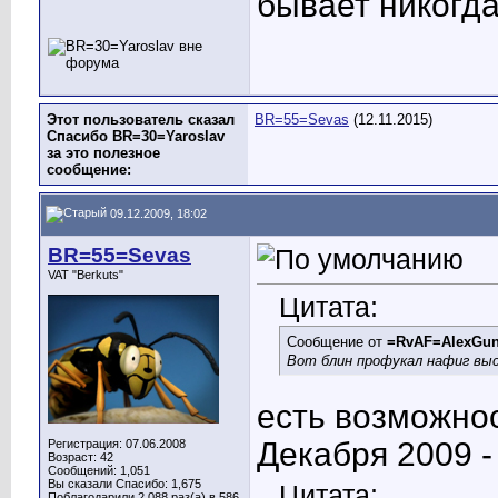
бывает никогда
Этот пользователь сказал
BR=55=Sevas
(12.11.2015)
Спасибо BR=30=Yaroslav
за это полезное
сообщение:
09.12.2009, 18:02
BR=55=Sevas
VAT "Berkuts"
Цитата:
Сообщение от
=RvAF=AlexGu
Вот блин профукал нафиг выс
есть возможнос
Декабря 2009 
Регистрация: 07.06.2008
Возраст: 42
Сообщений: 1,051
Вы сказали Спасибо: 1,675
Цитата:
Поблагодарили 2,088 раз(а) в 586