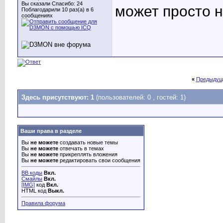
Вы сказали Спасибо: 24
может просто 
Поблагодарили 10 раз(а) в 6
сообщениях
«
Предыдущ
Здесь присутствуют: 1
(пользователей: 0 , гостей: 1)
Ваши права в разделе
Вы
не можете
создавать новые темы
Вы
не можете
отвечать в темах
Вы
не можете
прикреплять вложения
Вы
не можете
редактировать свои сообщения
BB коды
Вкл.
Смайлы
Вкл.
[IMG]
код
Вкл.
HTML код
Выкл.
Правила форума