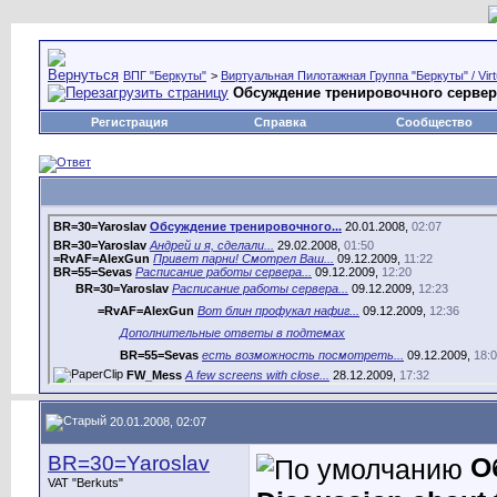
ВПГ "Беркуты"
>
Виртуальная Пилотажная Группа "Беркуты" / Virtu
Обсуждение тренировочного сервера /
Регистрация
Справка
Сообщество
BR=30=Yaroslav
Обсуждение тренировочного...
20.01.2008,
02:07
BR=30=Yaroslav
Андрей и я, сделали...
29.02.2008,
01:50
=RvAF=AlexGun
Привет парни! Смотрел Ваш...
09.12.2009,
11:22
BR=55=Sevas
Расписание работы сервера...
09.12.2009,
12:20
BR=30=Yaroslav
Расписание работы сервера...
09.12.2009,
12:23
=RvAF=AlexGun
Вот блин профукал нафиг...
09.12.2009,
12:36
Дополнительные ответы в подтемах
BR=55=Sevas
есть возможность посмотреть...
09.12.2009,
18:
FW_Mess
A few screens with close...
28.12.2009,
17:32
D3MON
Кирилл, тебе что то все время...
10.02.2010,
14:05
FW_Mess
При входе на сервер всегда...
10.02.2010,
15:33
mushu
Phantom Server Hardware...
06.03.2010,
01:56
20.01.2008, 02:07
BR=55=Sevas
Its not secret -...
06.03.2010,
13:31
mushu
Thanks Sevas! :D
06.03.2010,
15:21
BR=30=Yaroslav
О
FW_Mess
Предлагаю выкладывать здесь...
23.12.2009,
18:37
BR-Aviator
BR=20=Timoha BR=56=Lordfran...
24.01.2010,
14:45
VAT "Berkuts"