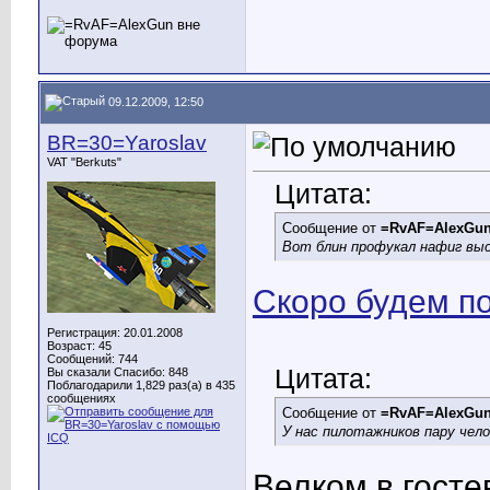
09.12.2009, 12:50
BR=30=Yaroslav
VAT "Berkuts"
Цитата:
Сообщение от
=RvAF=AlexGu
Вот блин профукал нафиг выс
Скоро будем по
Регистрация: 20.01.2008
Возраст: 45
Сообщений: 744
Цитата:
Вы сказали Спасибо: 848
Поблагодарили 1,829 раз(а) в 435
сообщениях
Сообщение от
=RvAF=AlexGu
У нас пилотажников пару чел
Велком в госте