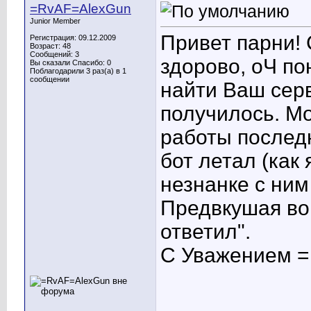
=RvAF=AlexGun
Junior Member
Привет парни!
Регистрация: 09.12.2009
Возраст: 48
Сообщений: 3
здорово, оЧ по
Вы сказали Спасибо: 0
Поблагодарили 3 раз(а) в 1
сообщении
найти Ваш серв
получилось. М
работы последн
бот летал (как 
незнанке с ним 
Предвкушая во
ответил
".
С Уважением =