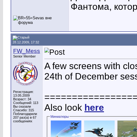
Фантома, котор
28.12.2009, 17:32
FW_Mess
Senior Member
A few screens with clos
24th of December sess
Регистрация:
================
13.05.2009
Возраст: 34
Сообщений: 113
Also look
here
Вы сказали
Спасибо: 315
Поблагодарили
Миниатюры
207 раз(а) в 67
сообщениях