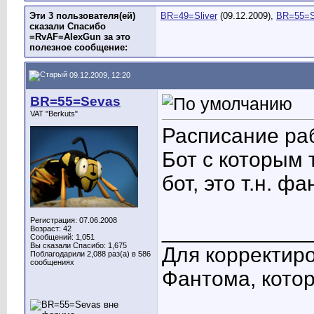
Эти 3 пользователя(ей)
BR=49=Sliver
(09.12.2009),
BR=55=
сказали Спасибо
=RvAF=AlexGun за это
полезное сообщение:
09.12.2009, 12:20
BR=55=Sevas
VAT "Berkuts"
Расписание ра
Бот с которым 
бот, это т.н. 
Регистрация: 07.06.2008
____________
Возраст: 42
Сообщений: 1,051
Вы сказали Спасибо: 1,675
Для корректиро
Поблагодарили 2,088 раз(а) в 586
сообщениях
Фантома, котор