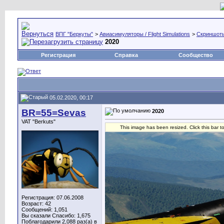
ВПГ "Беркуты"
>
Авиасимуляторы / Flight Simulations
>
Скриншоты,
2020
Регистрация
Справка
Сообщество
05.02.2020, 00:17
BR=55=Sevas
2020
VAT "Berkuts"
This image has been resized. Click this bar t
Регистрация: 07.06.2008
Возраст: 42
Сообщений: 1,051
Вы сказали Спасибо: 1,675
Поблагодарили 2,088 раз(а) в