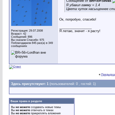
Сообщение от
BR=55=Sevas
Я убавил гамму = 1.4
Цвета чуток насыщеннее ст
Ок, попробую, спасибо!
__________________
Регистрация: 29.07.2008
Я летаю, значит - я расту!
Возраст: 42
Сообщений: 896
Вы сказали Спасибо: 975
Поблагодарили 845 раз(а) в 349
сообщениях
«
Предыдущ
Здесь присутствуют: 1
(пользователей: 0 , гостей: 1)
Ваши права в разделе
Вы
не можете
создавать новые темы
Вы
не можете
отвечать в темах
Вы
не можете
прикреплять вложения