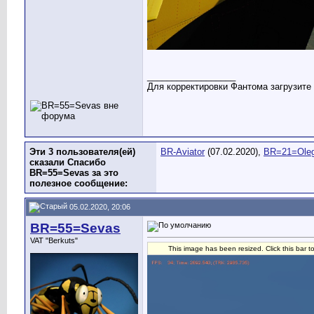
__________________
Для корректировки Фантома загрузите 
Эти 3 пользователя(ей)
BR-Aviator
(07.02.2020),
BR=21=Ole
сказали Спасибо
BR=55=Sevas за это
полезное сообщение:
05.02.2020, 20:06
BR=55=Sevas
VAT "Berkuts"
This image has been resized. Click this bar t