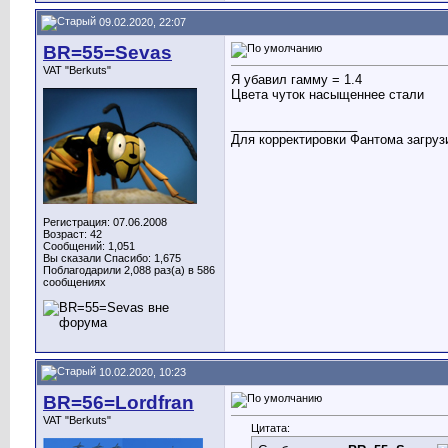
09.02.2020, 22:07
BR=55=Sevas
VAT "Berkuts"
Я убавил гамму = 1.4
Цвета чуток насыщеннее стали
__________________
Для корректировки Фантома загрузи
Регистрация: 07.06.2008
Возраст: 42
Сообщений: 1,051
Вы сказали Спасибо: 1,675
Поблагодарили 2,088 раз(а) в 586
сообщениях
10.02.2020, 10:23
BR=56=Lordfran
VAT "Berkuts"
Цитата: