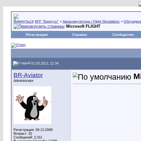
ВПГ "Беркуты"
>
Авиасимуляторы / Flight Simulations
>
Обсуждени
Microsoft FLIGHT
Регистрация
Справка
Сообщество
01.03.2012, 12:34
BR-Aviator
M
Administrator
Регистрация: 09.12.2008
Возраст: 32
Сообщений: 2,311