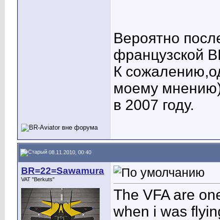
Вероятно посл
французской 
К сожалению,од
моему мнению)
в 2007 году.
08.11.2010, 00:40
BR=22=Sawamura
VAT "Berkuts"
The VFA are one 
when i was flyin