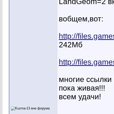
LandGeom=2 в
вобщем,вот:
http://files.gam
242Мб
http://files.gam
многие ссылки 
пока живая!!!
всем удачи!