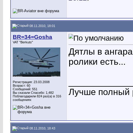
08.11.2010, 18:01
BR=34=Gosha
VAT "Berkuts"
Дятлы в ангара
ролики есть...
____________
Регистрация: 23.03.2008
Возраст: 60
Лучше полный р
Сообщений: 551
Вы сказали Спасибо: 1,482
Поблагодарили 824 раз(а) в 316
сообщениях
08.11.2010, 18:43