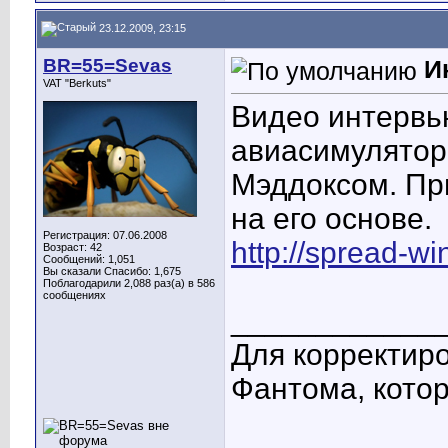
23.12.2009, 23:15
BR=55=Sevas
И
VAT "Berkuts"
Видео интервь
авиасимулятор
Мэддоксом. Пр
на его основе.
Регистрация: 07.06.2008
http://spread-wi
Возраст: 42
Сообщений: 1,051
Вы сказали Спасибо: 1,675
Поблагодарили 2,088 раз(а) в 586
сообщениях
____________
Для корректиро
Фантома, котор