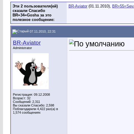
Эти 2 пользователя(ей)
BR-Aviator
(01.11.2010),
BR=55=Sev
сказали Спасибо
BR=34=Gosha за это
полезное сообщение:
07.11.2010, 22:31
BR-Aviator
Administrator
Регистрация: 09.12.2008
Возраст: 32
Сообщений: 2,311
Вы сказали Спасибо: 2,598
Поблагодарили 4,422 раз(а) в
1,574 сообщениях