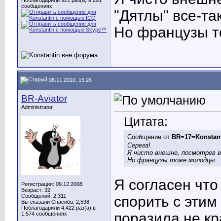
Поблагодарили 921 раз(а) в 291
сообщениях
"Дятлы" все-та
Но французы т
08.11.2010, 15:26
BR-Aviator
Administrator
Цитата:
Сообщение от
BR=17=Konstan
Серега!
Я чисто внешне, посмотрев в
Но французы тоже молодцы.
Я согласен что
Регистрация: 09.12.2008
Возраст: 32
Сообщений: 2,311
спорить с этим
Вы сказали Спасибо: 2,598
Поблагодарили 4,422 раз(а) в
поразила не кр
1,574 сообщениях