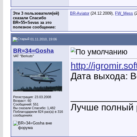
Эти 3 пользователя(ей)
BR-Aviator
(24.12.2009),
FW_Mess
(2
сказали Спасибо
BR=55=Sevas за это
полезное сообщение:
01.11.2010, 19:06
BR=34=Gosha
VAT "Berkuts"
http://igromir.s
Дата выхода: В
____________
Регистрация: 23.03.2008
Возраст: 60
Лучше полный р
Сообщений: 551
Вы сказали Спасибо: 1,482
Поблагодарили 824 раз(а) в 316
сообщениях