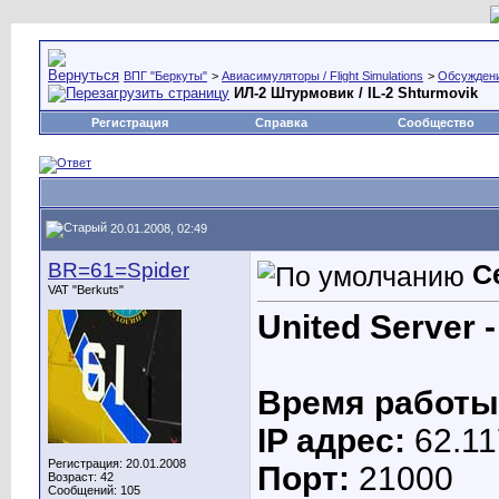
ВПГ "Беркуты"
>
Авиасимуляторы / Flight Simulations
>
Обсуждени
ИЛ-2 Штурмовик / IL-2 Shturmovik
Регистрация
Справка
Сообщество
20.01.2008, 02:49
BR=61=Spider
С
VAT "Berkuts"
United Server 
Время работы
IP адрес:
62.11
Регистрация: 20.01.2008
Порт:
21000
Возраст: 42
Сообщений: 105