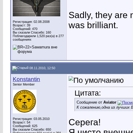
Sadly, they are 
Регистрация: 02.08.2008
was brilliant.
Возраст: 39
Сообщений: 470
Вы сказали Спасибо: 160
Поблагодарили 1,520 раз(а) в 277
сообщениях
08.11.2010, 12:50
Konstantin
Senior Member
Цитата:
Сообщение от
Aviator
К сожалению,одна из лучших 
Регистрация: 03.05.2010
Серега!
Возраст: 54
Сообщений: 625
Я чисто внешне
Вы сказали Спасибо: 650