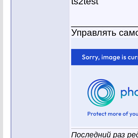
ts2test
____________
Управлять само
Последний раз ре