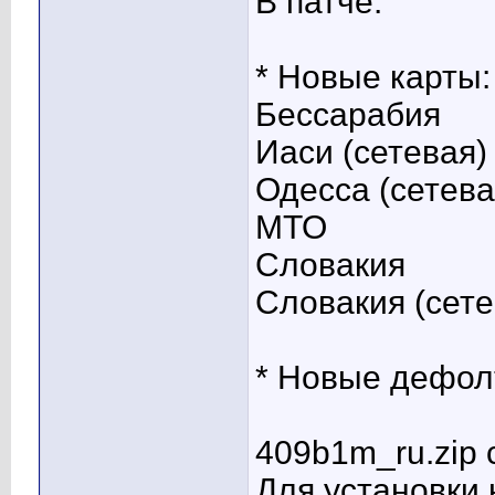
В патче:
* Новые карты:
Бессарабия
Иаси (сетевая)
Одесса (сетева
МТО
Словакия
Словакия (сете
* Новые дефол
409b1m_ru.zip 
Для установки