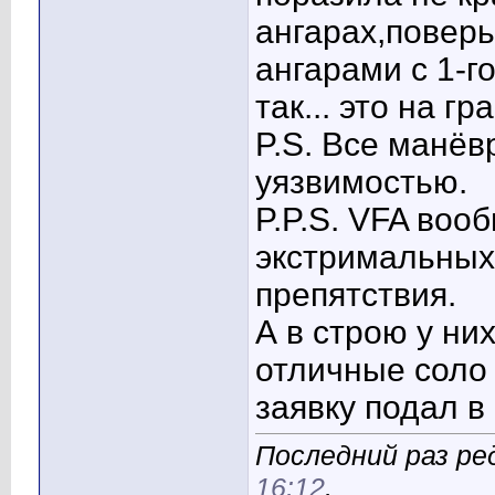
ангарах,поверь
ангарами с 1-г
так... это на г
P.S. Все манё
уязвимостью.
P.P.S. VFA воо
экстримальных
препятствия.
А в строю у ни
отличные соло 
заявку подал в
Последний раз ред
16:12
.