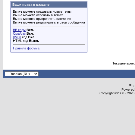
Ваши права в разделе
Вы
не можете
создавать новые темы
Вы
не можете
отвечать в темах
Вы
не можете
прикреплять вложения
Вы
не можете
редактировать свои сообщения
BB коды
Вкл.
Смайлы
Вкл.
[IMG]
код
Вкл.
HTML код
Выкл.
Правила форума
Текущее врем
Фор
Powered b
Copyright ©2000 - 2026,