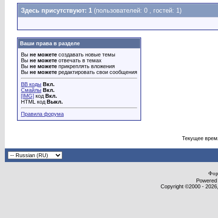
Здесь присутствуют: 1
(пользователей: 0 , гостей: 1)
Ваши права в разделе
Вы
не можете
создавать новые темы
Вы
не можете
отвечать в темах
Вы
не можете
прикреплять вложения
Вы
не можете
редактировать свои сообщения
BB коды
Вкл.
Смайлы
Вкл.
[IMG]
код
Вкл.
HTML код
Выкл.
Правила форума
Текущее врем
Фор
Powered b
Copyright ©2000 - 2026,