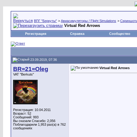
ВПГ "Беркуты"
>
Авиасимуляторы / Flight Simulations
>
Скриншоты,
Virtual Red Arrows
Регистрация
Справка
Сообщество
23.09.2019, 07:36
BR=21=Oleg
Virtual Red Arrows
VAT "Berkuts"
Регистрация: 10.04.2011
Возраст: 52
Сообщений: 993
Вы сказали Спасибо: 2,056
Поблагодарили 1,953 раз(а) в 762
сообщениях