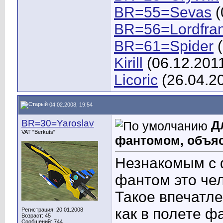
BR=55=Sevas
(
BR=56=Lordfra
BR=61=Spider
(
Kirill
(06.12.201
Licoric
(26.04.2
04.02.2008, 19:54
BR=30=Yaroslav
Д
VAT "Berkuts"
фантомом, объясн
Незнакомым с 
фантом это чел
Такое впечатле
как в полете 
Регистрация: 20.01.2008
Возраст: 45
Сообщений: 744