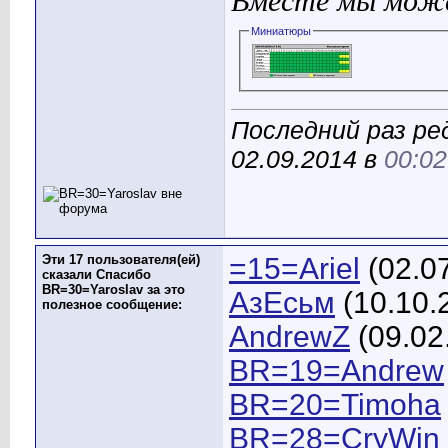
Вместе мы може
Миниатюры
Последний раз ре
02.09.2014 в
00:02
Эти 17 пользователя(ей)
=15=Ariel
(02.0
сказали Спасибо
BR=30=Yaroslav за это
АзЕсьм
(10.10.
полезное сообщение:
AndrewZ
(09.02
BR=19=Andrew
BR=20=Timoha
BR=28=CryWin