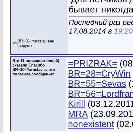
бывает никогда
Последний раз ре
17.08.2014 в
19:20
Эти 11 пользователя(ей)
=PRIZRAK=
(08
сказали Спасибо
BR=30=Yaroslav за это
BR=28=CryWin
полезное сообщение:
BR=55=Sevas
(
BR=56=Lordfra
Kirill
(03.12.201
MRA
(23.09.201
nonexistent
(02.