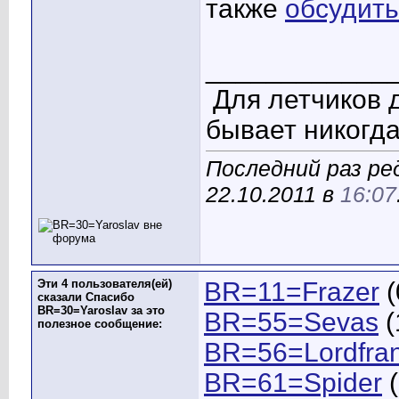
также
обсудить
____________
Для летчиков 
бывает никогда
Последний раз ре
22.10.2011 в
16:07
Эти 4 пользователя(ей)
BR=11=Frazer
(
сказали Спасибо
BR=30=Yaroslav за это
BR=55=Sevas
(
полезное сообщение:
BR=56=Lordfra
BR=61=Spider
(