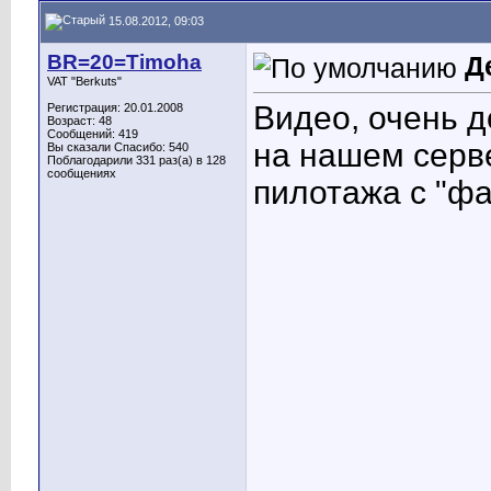
15.08.2012, 09:03
BR=20=Timoha
Д
VAT "Berkuts"
Видео, очень д
Регистрация: 20.01.2008
Возраст: 48
Сообщений: 419
на нашем серв
Вы сказали Спасибо: 540
Поблагодарили 331 раз(а) в 128
сообщениях
пилотажа с "ф