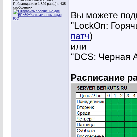
Вы сказали Спасибо: 848
Поблагодарили 1,829 раз(а) в 435
сообщениях
Вы можете подк
"LockOn: Горячи
патч
)
или
"DCS: Черная А
Расписание р