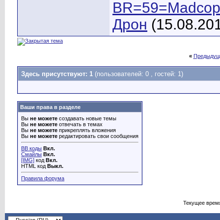
BR=59=Madco
Дрон
(15.08.20
«
Предыдущ
Здесь присутствуют: 1
(пользователей: 0 , гостей: 1)
Ваши права в разделе
Вы
не можете
создавать новые темы
Вы
не можете
отвечать в темах
Вы
не можете
прикреплять вложения
Вы
не можете
редактировать свои сообщения
BB коды
Вкл.
Смайлы
Вкл.
[IMG]
код
Вкл.
HTML код
Выкл.
Правила форума
Текущее врем