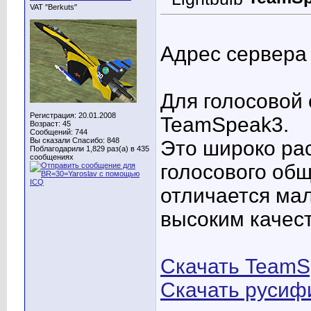
VAT "Berkuts"
Адрес сервера
Для голосовой 
Регистрация: 20.01.2008
TeamSpeak3.
Возраст: 45
Сообщений: 744
Вы сказали Спасибо: 848
Это широко ра
Поблагодарили 1,829 раз(а) в 435
сообщениях
голосового общ
отличается мал
высоким качест
Скачать TeamS
Скачать русиф