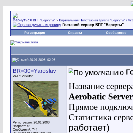
ВПГ "Беркуты"
>
Виртуальная Пилотажная Группа "Беркуты" / Virtu
Гостевой сервер ВПГ "Беркуты"
Регистрация
Справка
Сообщество
20.01.2008, 02:06
BR=30=Yaroslav
Г
VAT "Berkuts"
Название сервера
Aerobatic Server
Прямое подключ
Статистика серв
Регистрация: 20.01.2008
работает)
Возраст: 45
Сообщений: 744