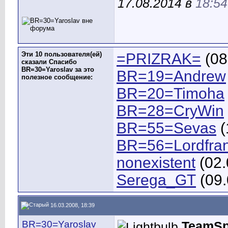
17.08.2014 в
18:54
Эти 10 пользователя(ей)
=PRIZRAK=
(08
сказали Спасибо
BR=30=Yaroslav за это
BR=19=Andrew
полезное сообщение:
BR=20=Timoha
BR=28=CryWin
BR=55=Sevas
(
BR=56=Lordfra
nonexistent
(02.
Serega_GT
(09.
16.03.2008, 18:39
BR=30=Yaroslav
TeamSp