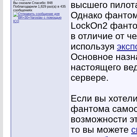
высшего пилота
Вы сказали Спасибо: 848
Поблагодарили 1,829 раз(а) в 435
сообщениях
Однако фантом 
LockOn2 фанто
в отличие от ч
используя
эксп
Основное назн
настоящего вед
сервере.
Если вы хотели
фантома самос
возможности э
то вы можете
с