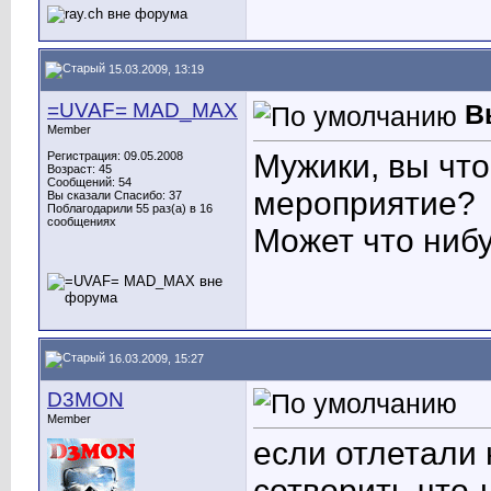
15.03.2009, 13:19
=UVAF= MAD_MAX
В
Member
Мужики, вы что
Регистрация: 09.05.2008
Возраст: 45
Сообщений: 54
мероприятие?
Вы сказали Спасибо: 37
Поблагодарили 55 раз(а) в 16
сообщениях
Может что ниб
16.03.2009, 15:27
D3MON
Member
если отлетали н
сотворить что-