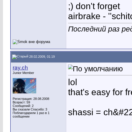
;) don't forget
airbrake - ''schit
Последний раз ре
28.02.2009, 01:19
ray.ch
Junior Member
lol
that's easy for 
Регистрация: 28.08.2008
Возраст: 59
Сообщений: 2
shassi = ch&#22
Вы сказали Спасибо: 3
Поблагодарили 1 раз в 1
сообщении