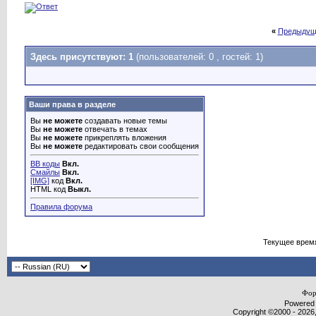
«
Предыдущ
Здесь присутствуют: 1
(пользователей: 0 , гостей: 1)
Ваши права в разделе
Вы
не можете
создавать новые темы
Вы
не можете
отвечать в темах
Вы
не можете
прикреплять вложения
Вы
не можете
редактировать свои сообщения
BB коды
Вкл.
Смайлы
Вкл.
[IMG]
код
Вкл.
HTML код
Выкл.
Правила форума
Текущее врем
Фор
Powered b
Copyright ©2000 - 2026,