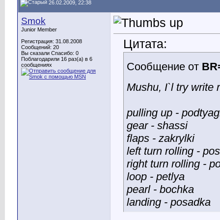
26.02.2009, 22:38
Smok
Junior Member
Цитата:
Регистрация: 31.08.2008
Сообщений: 20
Вы сказали Спасибо: 0
Поблагодарили 16 раз(а) в 6
Сообщение от
BR
сообщениях
Mushu, I`l try write
pulling up - podtya
gear - shassi
flaps - zakrylki
left turn rolling - po
right turn rolling - 
loop - petlya
pearl - bochka
landing - posadka