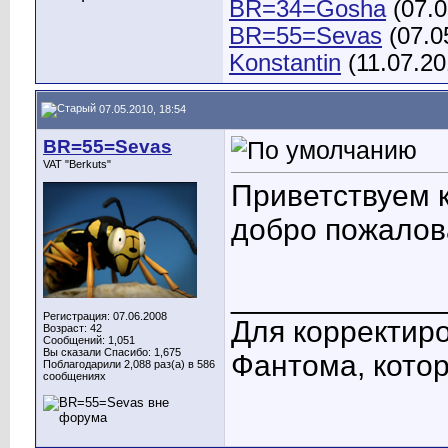
BR=34=Gosha
(07.0
BR=55=Sevas
(07.0
Konstantin
(11.07.20
07.05.2010, 18:54
BR=55=Sevas
VAT "Berkuts"
Приветствуем 
добро пожалов
____________
Регистрация: 07.06.2008
Для корректиро
Возраст: 42
Сообщений: 1,051
Вы сказали Спасибо: 1,675
Фантома, котор
Поблагодарили 2,088 раз(а) в 586
сообщениях