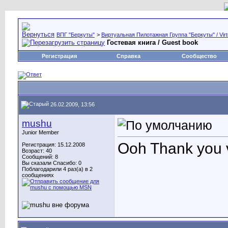
ВПГ "Беркуты"
>
Виртуальная Пилотажная Группа "Беркуты" / Virtu
Гостевая книга / Guest book
Регистрация
Справка
Сообщество
26.02.2009, 13:56
mushu
Junior Member
Ooh Thank you 
Регистрация: 15.12.2008
Возраст: 40
Сообщений: 8
Вы сказали Спасибо: 0
Поблагодарили 4 раз(а) в 2
сообщениях