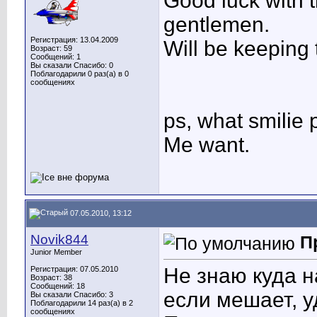
Good luck with
gentlemen.
Регистрация: 13.04.2009
Will be keeping 
Возраст: 59
Сообщений: 1
Вы сказали Спасибо: 0
Поблагодарили 0 раз(а) в 0
сообщениях
ps, what smilie
Me want.
07.05.2010, 13:12
Novik844
П
Junior Member
Не знаю куда н
Регистрация: 07.05.2010
Возраст: 38
Сообщений: 18
если мешает, у
Вы сказали Спасибо: 3
Поблагодарили 14 раз(а) в 2
сообщениях