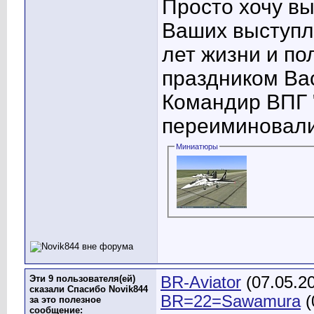
Просто хочу в
Ваших выступле
лет жизни и по
праздником Ва
Командир ВПГ 
переиминовали
Миниатюры
Эти 9 пользователя(ей)
BR-Aviator
(07.05.2
сказали Спасибо Novik844
BR=22=Sawamura
(
за это полезное
сообщение: