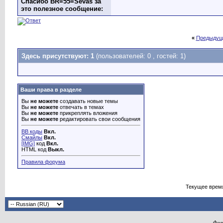
Спасибо BR=55=Sevas за
это полезное сообщение:
«
Предыдущ
Здесь присутствуют: 1
(пользователей: 0 , гостей: 1)
Ваши права в разделе
Вы
не можете
создавать новые темы
Вы
не можете
отвечать в темах
Вы
не можете
прикреплять вложения
Вы
не можете
редактировать свои сообщения
BB коды
Вкл.
Смайлы
Вкл.
[IMG]
код
Вкл.
HTML код
Выкл.
Правила форума
Текущее врем
Фор