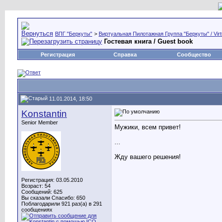
ВПГ "Беркуты"
>
Виртуальная Пилотажная Группа "Беркуты" / Virtu
Гостевая книга / Guest book
Регистрация
Справка
Сообщество
11.01.2014, 18:50
Konstantin
Senior Member
Мужики, всем привет!
...
Жду вашего решения!
Регистрация: 03.05.2010
Возраст: 54
Сообщений: 625
Вы сказали Спасибо: 650
Поблагодарили 921 раз(а) в 291
сообщениях