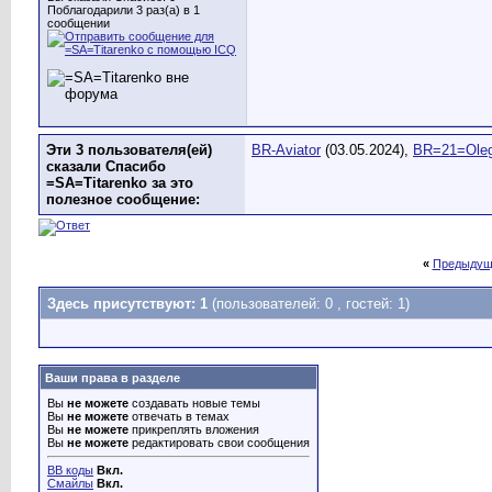
Поблагодарили 3 раз(а) в 1
сообщении
Эти 3 пользователя(ей)
BR-Aviator
(03.05.2024),
BR=21=Ole
сказали Спасибо
=SA=Titarenko за это
полезное сообщение:
«
Предыдущ
Здесь присутствуют: 1
(пользователей: 0 , гостей: 1)
Ваши права в разделе
Вы
не можете
создавать новые темы
Вы
не можете
отвечать в темах
Вы
не можете
прикреплять вложения
Вы
не можете
редактировать свои сообщения
BB коды
Вкл.
Смайлы
Вкл.