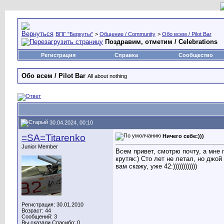
ВПГ "Беркуты"
>
Общение / Community
>
Обо всем / Pilot Bar
Поздравим, отметим / Celebrations
Регистрация
Справка
Сообщество
Обо всем / Pilot Bar
All about nothing
30.04.2024, 00:10
=SA=Titarenko
Ничего себе:)))
Junior Member
Всем привет, смотрю почту, а мне 
крутяк:) Сто лет не летал, но джо
вам скажу, уже 42:))))))))))))
Регистрация: 30.01.2010
Возраст: 44
Сообщений: 3
Вы сказали Спасибо: 0