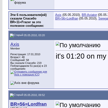
Эти 6 пользователя(ей)
Axis
(05.05.2010),
BR-Aviator
(05.05.
сказали Спасибо
BR=56=Lordfran
(05.05.2010),
Sereg
BR=11=Frazer за это
полезное сообщение:
05.05.2010, 03:20
Axis
Member
it's 01:20 on my
Регистрация: 17.01.2010
Возраст: 48
Сообщений: 58
Вы сказали Спасибо: 219
Поблагодарили 51 раз(а) в 23
сообщениях
05.05.2010, 09:52
BR=56=Lordfran