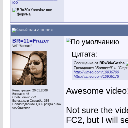
16.04.2010, 20:50
BR=11=Frazer
VAT "Berkuts"
Цитата:
Сообщение от
BR=34=Gosha
Тренировка "Витязей" и "Стриж
http://vimeo.com/10936700
http://vimeo.com/10936178
Awesome video!!
Регистрация: 20.01.2008
Возраст: 45
Сообщений: 722
Вы сказали Спасибо: 355
Поблагодарили 1,306 раз(а) в 347
Not sure the vide
сообщениях
FC2, but I will s