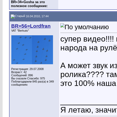
BR=34=Gosha за это
полезное сообщение:
16.04.2010, 17:44
BR=56=Lordfran
VAT "Berkuts"
супер видео!!!!
народа на рулё
А может звук и
Регистрация: 29.07.2008
ролика???? там
Возраст: 42
Сообщений: 896
Вы сказали Спасибо: 975
это 100% наша
Поблагодарили 845 раз(а) в 349
сообщениях
____________
Я летаю, значит