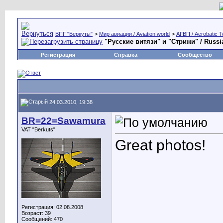
ВПГ "Беркуты"
>
Мир авиации / Aviation world
>
АГВП / Aerobatic 
"Русские витязи" и "Стрижи" / Russi
Регистрация
Справка
Сообщество
24.03.2010, 19:38
BR=22=Sawamura
VAT "Berkuts"
Great photos!
Регистрация: 02.08.2008
Возраст: 39
Сообщений: 470