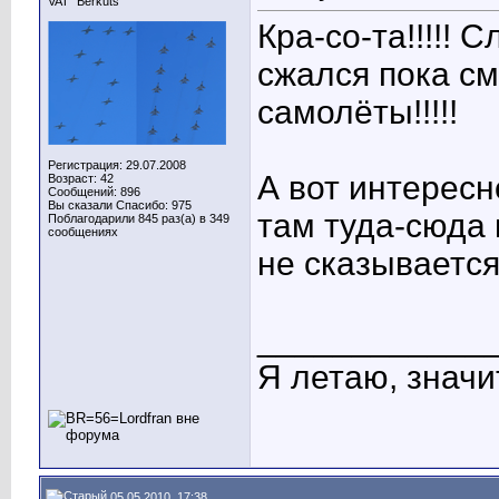
VAT "Berkuts"
Кра-со-та!!!!! 
сжался пока см
самолёты!!!!!
Регистрация: 29.07.2008
А вот интересно
Возраст: 42
Сообщений: 896
Вы сказали Спасибо: 975
там туда-сюда 
Поблагодарили 845 раз(а) в 349
сообщениях
не сказываетс
____________
Я летаю, значит
05.05.2010, 17:38