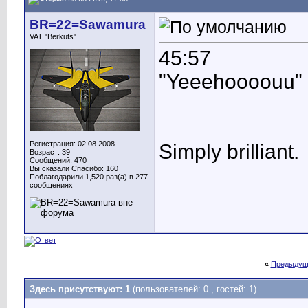
BR=22=Sawamura
VAT "Berkuts"
45:57
"Yeeehoooouu"
Регистрация: 02.08.2008
Simply brilliant.
Возраст: 39
Сообщений: 470
Вы сказали Спасибо: 160
Поблагодарили 1,520 раз(а) в 277
сообщениях
«
Предыдущ
Здесь присутствуют: 1
(пользователей: 0 , гостей: 1)