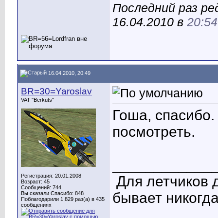
Последний раз ре
16.04.2010 в
20:54
16.04.2010, 20:49
BR=30=Yaroslav
VAT "Berkuts"
Гоша, спасибо
посмотреть.
____________
Регистрация: 20.01.2008
Для летчиков 
Возраст: 45
Сообщений: 744
бывает никогда
Вы сказали Спасибо: 848
Поблагодарили 1,829 раз(а) в 435
сообщениях