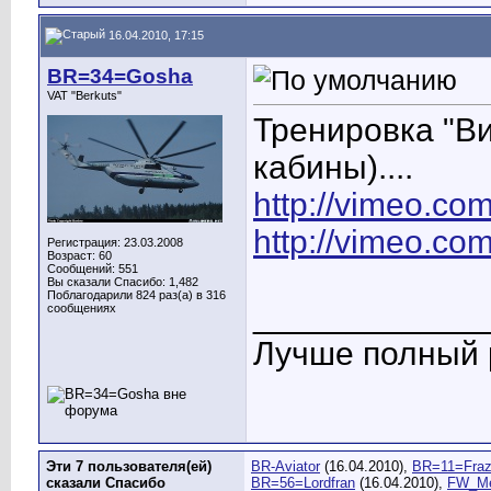
16.04.2010, 17:15
BR=34=Gosha
VAT "Berkuts"
Тренировка "Ви
кабины)....
http://vimeo.c
http://vimeo.c
Регистрация: 23.03.2008
Возраст: 60
Сообщений: 551
Вы сказали Спасибо: 1,482
Поблагодарили 824 раз(а) в 316
____________
сообщениях
Лучше полный р
Эти 7 пользователя(ей)
BR-Aviator
(16.04.2010),
BR=11=Fraz
сказали Спасибо
BR=56=Lordfran
(16.04.2010),
FW_M