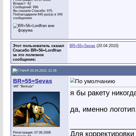
Возраст: 42
Сообщений: 896
Вы сказали Спасибо: 975
Поблагодарили 845 раз(а) в 349
сообщениях
Этот пользователь сказал
BR=55=Sevas
(20.04.2010)
Спасибо BR=56=Lordfran
за это полезное
сообщение:
20.04.2010, 21:39
BR=55=Sevas
VAT "Berkuts"
я бы ракету никогд
да, именно логотип
________________
Для корректировки
Регистрация: 07.06.2008