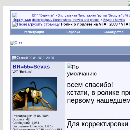
ВПГ "Беркуты"
>
Виртуальная Пилотажная Группа "Беркуты" / Virtu
фотографии / Screenshots, movies and photos
>
Видео / Movies
Ролик о прилёте на VFAT 2009 / VFAT 
Регистрация
Справка
Сообщество
20.04.2010, 20:25
BR=55=Sevas
VAT "Berkuts"
всем спасибо!
кстати, в ролике п
первому нашедшему
________________
Регистрация: 07.06.2008
Возраст: 42
Для корректировки
Сообщений: 1,051
Вы сказали Спасибо: 1,675
Поблагодарили 2,088 раз(а) в 586