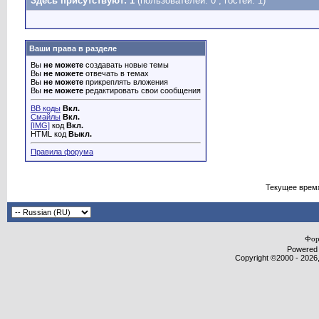
Здесь присутствуют: 1
(пользователей: 0 , гостей: 1)
Ваши права в разделе
Вы
не можете
создавать новые темы
Вы
не можете
отвечать в темах
Вы
не можете
прикреплять вложения
Вы
не можете
редактировать свои сообщения
BB коды
Вкл.
Смайлы
Вкл.
[IMG]
код
Вкл.
HTML код
Выкл.
Правила форума
Текущее врем
Фор
Powered b
Copyright ©2000 - 2026,