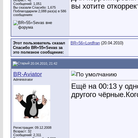
Возраст: 42
Сообщений: 1,051
вы хотите откоррек
Вы сказали Спасибо: 1,675
Поблагодарили 2,088 раз(а) в 586
сообщениях
Этот пользователь сказал
BR=56=Lordfran
(20.04.2010)
Спасибо BR=55=Sevas за
это полезное сообщение:
20.04.2010, 21:42
BR-Aviator
Administrator
Ещё на 00:13 у одн
другого чёрные.Ко
Регистрация: 09.12.2008
Возраст: 32
Сообщений: 2,311