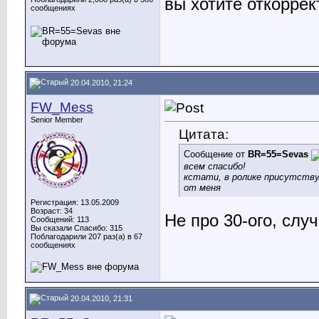
вы хотите откоррек
сообщениях
20.04.2010, 21:24
FW_Mess
Senior Member
Цитата:
Сообщение от
BR=55=Sevas
всем спасибо!
кстати, в ролике присутству
от меня
Регистрация: 13.05.2009
Возраст: 34
Не про 30-ого, слу
Сообщений: 113
Вы сказали Спасибо: 315
Поблагодарили 207 раз(а) в 67
сообщениях
20.04.2010, 21:31