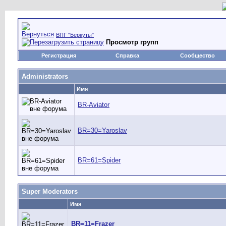
ВПГ "Беркуты"
Просмотр групп
Регистрация
Справка
Сообщество
Administrators
Имя
BR-Aviator
BR=30=Yaroslav
BR=61=Spider
Super Moderators
Имя
BR=11=Frazer